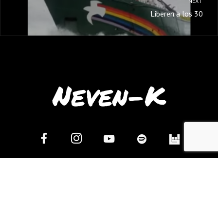
NEXT
Liberen a los 30
Neven-K