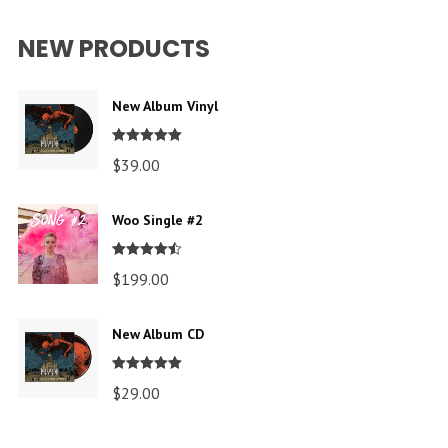
NEW PRODUCTS
New Album Vinyl
Valorado en
$
39.00
5.00
de 5
Woo Single #2
Valorado
$
199.00
en
4.50
de
5
New Album CD
Valorado en
$
29.00
5.00
de 5