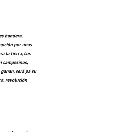
bes bandera,
 opción por unas
 la tierra, Los
on campesinos,
s ganan, será pa su
ra, revolución