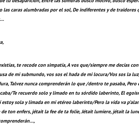
 de tu desaparición, Entre las sombras busco motivo, busco espe
 las caras alumbradas por el sol, De indiferentes y de traidores
s…
a,
existías, te recode con simpatía, A vos que/siempre me decías con 
sa de mi submundo, vos sos el hada de mi locura/Vos sos la luz, 
dura, Talvez nunca comprenderán lo que /dentro te pasaba, Pero c
aba/Te recuerdo solo y limado en tu sórdido laberinto, El egoís
estoy sola y limada en mi etéreo laberinto/Pero la vida va p’alan
de ton enfers, jétait la fee de ta folie, Jétait lumiere, jétait la lun
 comprenderán…,