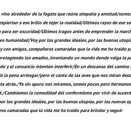
 vino alrededor de la fogata que reúne simpatía y amistad/somos
spiertan a ese brillo de tejer la realidad/Ultimos rayos de ese s
a para ser oscuridad/Ultimos tragos antes de emprender la marc
eva humanidad/
Voy por los grandes ideales, por las buenas utopí
oy con amigos, compañeros camaradas que la vida me ha traído pa
rotegiendo los amados, inventando un mundo donde valga la pe
o y el cansancio intenten interferir/
En un descanso del camino 
ió la pena arriesgar/pero el canto de las aves que nos miran des
lta atrás./Ya sin apuro nos miramos, somos pocos pero hermano
d./Cambiamos la comodidad del conformismo por vivir de acuerd
or los grandes ideales, por las buenas utopías, por las nuevas ep
os camaradas que la vida me ha traído para brindar y seguir