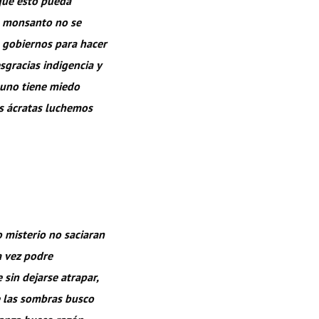
 que esto pueda
e monsanto no se
s gobiernos para hacer
sgracias indigencia y
guno tiene miedo
es ácratas luchemos
o misterio no saciaran
na vez podre
 sin dejarse atrapar,
e las sombras busco