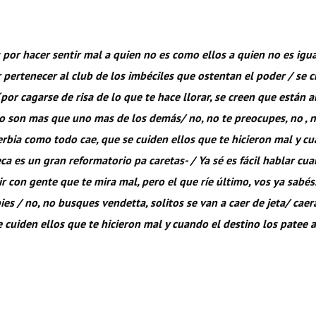
 por hacer sentir mal a quien no es como ellos a quien no es igua
r pertenecer al club de los imbéciles que ostentan el poder / se c
por cagarse de risa de lo que te hace llorar, se creen que están al
o son mas que uno mas de los demás/ no, no te preocupes, no , n
rbia como todo cae, que se cuiden ellos que te hicieron mal y cu
ca es un gran reformatorio pa caretas- / Ya sé es fácil hablar cu
ivir con gente que te mira mal, pero el que ríe último, vos ya sabé
pies / no, no busques vendetta, solitos se van a caer de jeta/ cae
 cuiden ellos que te hicieron mal y cuando el destino los patee at