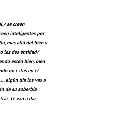
l,/ se creen
reen inteligentes por
lá, mas allá del bien y
o les des entidad/
ando estén bien, bien
ando no estas en el
s…, algún día los vas a
rán de su soberbia
rás, te van a dar