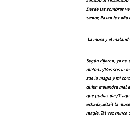
sentido al sinsentido
Desde las sombras veo
temor, Pasan los año
La musa y el malandr
Según dijeron, ya no 
melodía/Vos sos la mu
sos la magia y mi cor
quien malandra mal ac
que podías dar/Y aquí 
echada, Jétait la muse 
magie, Tal vez nunca