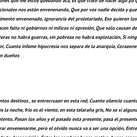
jones que me estoy quedando acá, Es que trato de hacer algo pa
acionales nos están envenenando, Que por vos nadie decida y qu
imento envenenado, ignorancia del proletariado, Eso quieren lo
cen falta ni gobiernos ni milicos ni opresión, Que solo causan de
teras no habrá guerras, sin pobreza no habrá explotación, Si nin
r, Cuanta infame hipocresía nos separa de la anarquía, Corazon
in dueños
tos destinos , se entrecruzan en esta red, Cuanto silencio cuant
s la noche, frio es el viento, en esta telaraña gris, No se si algu
tento, Pasan los años y el pasado esta presente, pasa el presente
grar envenenarme, pero el olvido nunca va a ser una opción, Entr