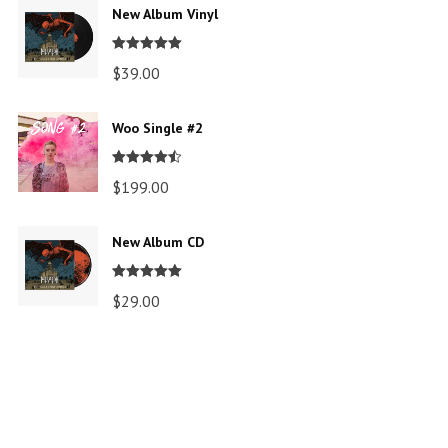
New Album Vinyl
Valorado en
$
39.00
5.00
de 5
Woo Single #2
Valorado
$
199.00
en
4.50
de
5
New Album CD
Valorado en
$
29.00
5.00
de 5