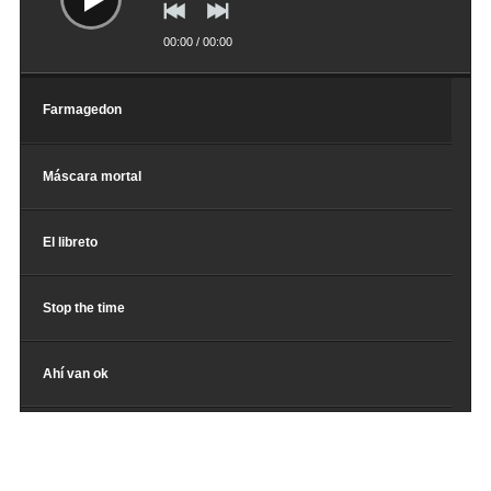
00:00
/
00:00
Farmagedon
Máscara mortal
El libreto
Stop the time
Ahí van ok
Portadores sanos