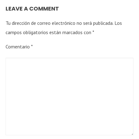
Que se derritan
LEAVE A COMMENT
Tu dirección de correo electrónico no será publicada.
Los
Elementos
campos obligatorios están marcados con
*
Dont kill
Comentario
*
Parar