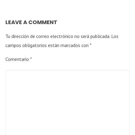
La rebelión de las mujeres
LEAVE A COMMENT
Tu dirección de correo electrónico no será publicada.
Los
Salud
campos obligatorios están marcados con
*
Chaskea tus dedos
Comentario
*