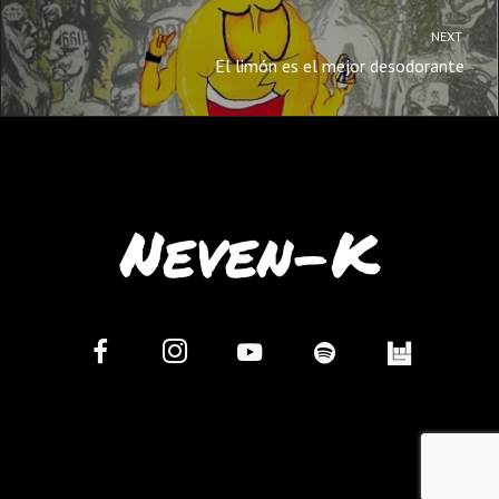
NEXT
El limón es el mejor desodorante
Neven-K