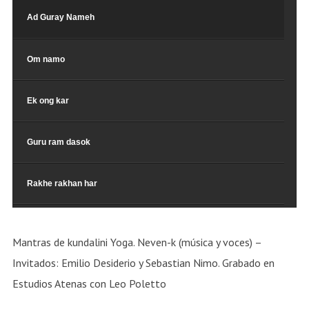
Ad Guray Nameh
Om namo
Ek ong kar
Guru ram dasok
Rakhe rakhan har
Sat Siri akal
Mantras de kundalini Yoga. Neven-k (música y voces) –
Invitados: Emilio Desiderio y Sebastian Nimo. Grabado en
El eterno sol
Estudios Atenas con Leo Poletto
Oración Universal