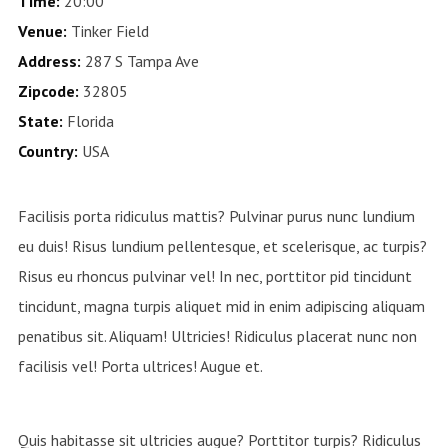
Time:
20:00
Venue:
Tinker Field
Address:
287 S Tampa Ave
Zipcode:
32805
State:
Florida
Country:
USA
Facilisis porta ridiculus mattis? Pulvinar purus nunc lundium
eu duis! Risus lundium pellentesque, et scelerisque, ac turpis?
Risus eu rhoncus pulvinar vel! In nec, porttitor pid tincidunt
tincidunt, magna turpis aliquet mid in enim adipiscing aliquam
penatibus sit. Aliquam! Ultricies! Ridiculus placerat nunc non
facilisis vel! Porta ultrices! Augue et.
Quis habitasse sit ultricies augue? Porttitor turpis? Ridiculus