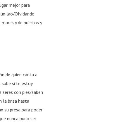
ugar mejor para
ngún lao/Olvidando
e mares y de puertos y
ón de quien canta a
 sabe si te estoy
s seres con pies/saben
n la brisa hasta
an su presa para poder
 que nunca pudo ser