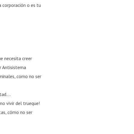
a corporación o es tu
ue necesita creer
r Antisistema
riminales, como
no
ser
rtad….
no
vivir del trueque!
stas, cómo
no
ser