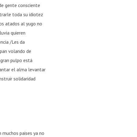
de gente consciente
arle toda su idiotez
os atados al yugo no
luvia quieren
encia /Les da
apan volando de
 gran pulpo está
vantar el alma levantar
struir solidaridad
En muchos paises ya no