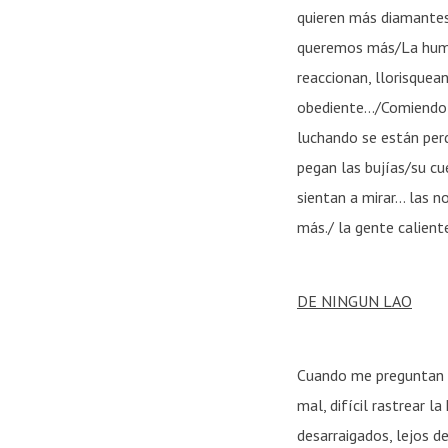
quieren más diamantes
queremos más/La huma
reaccionan, llorisquean
obediente…/Comiendo o
luchando se están per
pegan las bujías/su c
sientan a mirar… las n
más./ la gente calien
DE NINGUN LAO
Cuando me preguntan d
mal, difícil rastrear l
desarraigados, lejos d