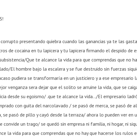
S!
corrupto presentando quiebra cuando las ganancias ya te las gasta
tros de cocaina en tu lapicera y tu lapicera firmando el despido de 
subsistencia/Que te alcance la vida para que comprendas que no ha
lado/El hombre bajo la escalera y se fue destruido sin fuerzas siqui
caso pudiera se transformaría en un justiciero y a ese empresario l
jor venganza sera dejar que el solito se arruine la vida, que se cai
icia desde su egoismo/ .que te alcance la vida…/El empresario ladr
omprado con guita del narcolavado / se pasó de merca, se pasó de a
a, se pasó de pillo y cayó desde la terraza/ ahora lo pueden ver en u
 le convide un trago/ se quedó sin empresa ni familia, ni hogar, ni si
nce la vida para que comprendas que no hay que hacerse los rulos e