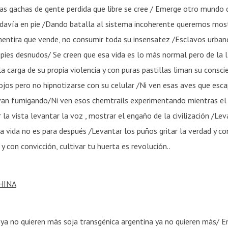
s gachas de gente perdida que libre se cree / Emerge otro mundo 
vía en pie /Dando batalla al sistema incoherente queremos mostr
mentira que vende, no consumir toda su insensatez /Esclavos urban
s pies desnudos/ Se creen que esa vida es lo más normal pero de la l
 carga de su propia violencia y con puras pastillas liman su consci
ojos pero no hipnotizarse con su celular /Ni ven esas aves que esc
van fumigando/Ni ven esos chemtrails experimentando mientras el
la vista levantar la voz , mostrar el engaño de la civilización /Le
a vida no es para después /Levantar los puños gritar la verdad y con
y con convicción, cultivar tu huerta es revolución..
HINA
 ya no quieren más soja transgénica argentina ya no quieren más/ 