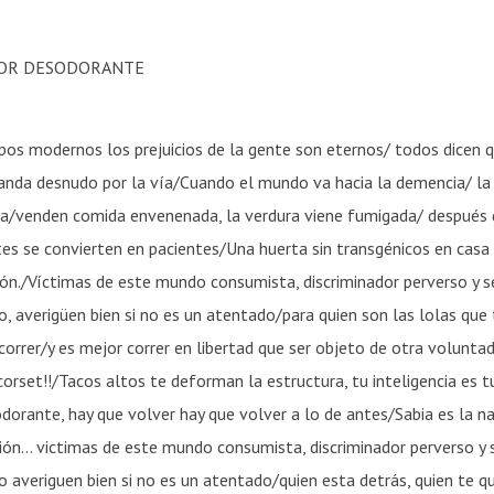
EJOR DESODORANTE
pos modernos los prejuicios de la gente son eternos/ todos dicen q
 anda desnudo por la vía/Cuando el mundo va hacia la demencia/ la 
cia/venden comida envenenada, la verdura viene fumigada/ despué
ntes se convierten en pacientes/Una huerta sin transgénicos en casa
ón./Víctimas de este mundo consumista, discriminador perverso y s
o, averigüen bien si no es un atentado/para quien son las lolas que
orrer/y es mejor correr en libertad que ser objeto de otra voluntad
 corset!!/Tacos altos te deforman la estructura, tu inteligencia es 
dorante, hay que volver hay que volver a lo de antes/Sabia es la n
ión… victimas de este mundo consumista, discriminador perverso y 
o averiguen bien si no es un atentado/quien esta detrás, quien te qui