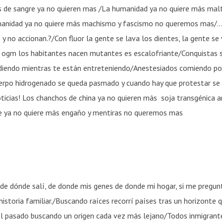
 de sangre ya no quieren mas /La humanidad ya no quiere más mal
nidad ya no quiere más machismo y fascismo no queremos mas/…
 y no accionan.?/Con fluor la gente se lava los dientes, la gente se
gm los habitantes nacen mutantes es escalofriante/Conquistas s
diendo mientras te están entreteniendo/Anestesiados comiendo por
uerpo hidrogenado se queda pasmado y cuando hay que protestar se 
oticias! Los chanchos de china ya no quieren más soja transgénica a
te ya no quiere más engaño y mentiras no queremos mas
e dónde salí, de donde mis genes de donde mi hogar, si me pregu
a historia familiar./Buscando raíces recorrí países tras un horizonte 
el pasado buscando un origen cada vez más lejano/Todos inmigrante