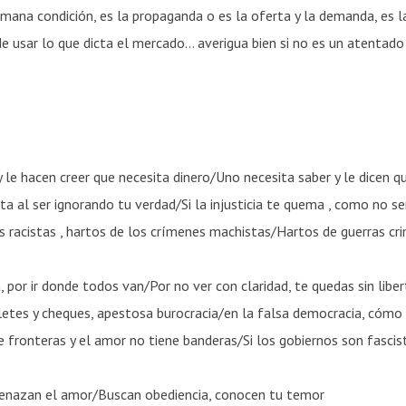
umana condición, es la propaganda o es la oferta y la demanda, es l
de usar lo que dicta el mercado… averigua bien si no es un atentado
y le hacen creer que necesita dinero/Uno necesita saber y le dicen q
a al ser ignorando tu verdad/Si la injusticia
te
quema , como
no
se
s racistas , hartos de los crímenes machistas/Hartos de guerras c
, por ir donde todos van/Por
no
ver con claridad,
te
quedas sin libe
lletes y cheques, apestosa burocracia/en la falsa democracia, cómo
e fronteras y el amor
no
tiene banderas/Si los gobiernos son fasci
enazan el amor/Buscan obediencia, conocen tu temor