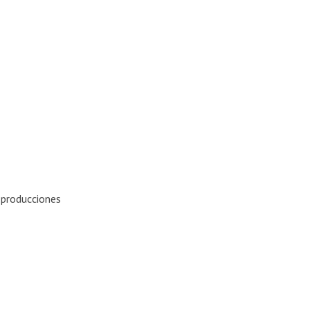
eclados, coros.
3,10, 13 y15
 en 1 y 3
 Armengol .
e ojo producciones