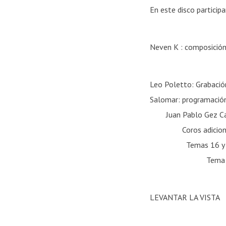
En este disco participa
Neven K : composición
Leo Poletto: G
Salomar: pr
Juan Pab
Coros adic
Temas 16 y 18 com
Tema 17 compues
LEVANTAR LA VISTA