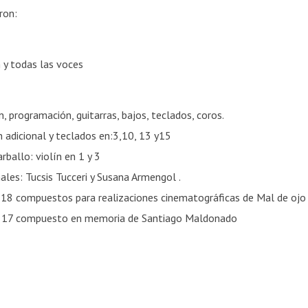
ron:
 y todas las voces
rabación, programación, guitarras, bajos, t
ogramación adicional y teclados en:
lo Gez Carballo: violín
ionales: Tucsis Tucceri y Susana
puestos para realizaciones cinematográficas de Mal d
to en memoria de Santiago Maldonado