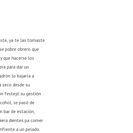
ste, ya te las tomaste
ese pobre obrero que
y que hacerse los
era para dar un
adrón lo bajaría a
ga seco desde su
ón festejó su gestión
lcohol, se pasó de
n bar de estación,
quiera dientes pa comer
nfrente a un pelado.