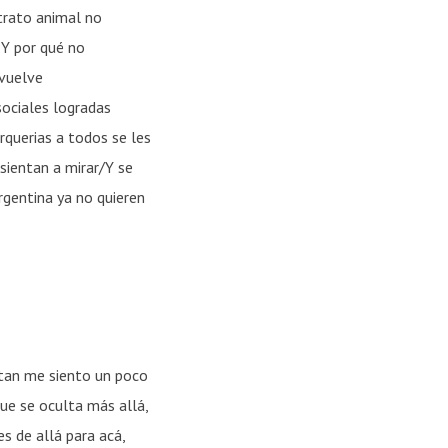
trato animal no
Y por qué no
 vuelve
ociales logradas
querias a todos se les
sientan a mirar/Y se
rgentina ya no quieren
ntan me siento un poco
que se oculta más allá,
s de allá para acá,