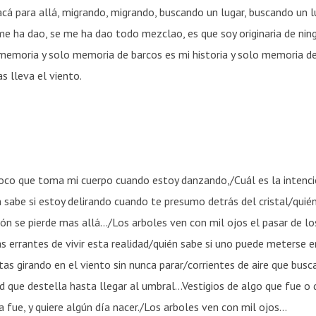
cá para allá, migrando, migrando, buscando un lugar, buscando un l
me ha dao, se me ha dao todo mezclao, es que soy originaria de ni
 memoria y solo memoria de barcos es mi historia y solo memoria d
as lleva el viento.
loco que toma mi cuerpo cuando estoy danzando,/Cuál es la intenci
 sabe si estoy delirando cuando te presumo detrás del cristal/quién
ón se pierde mas allá…/Los arboles ven con mil ojos el pasar de lo
s errantes de vivir esta realidad/quién sabe si uno puede meterse e
as girando en el viento sin nunca parar/corrientes de aire que busc
d que destella hasta llegar al umbral…Vestigios de algo que fue o
a fue, y quiere algún día nacer./Los arboles ven con mil ojos…